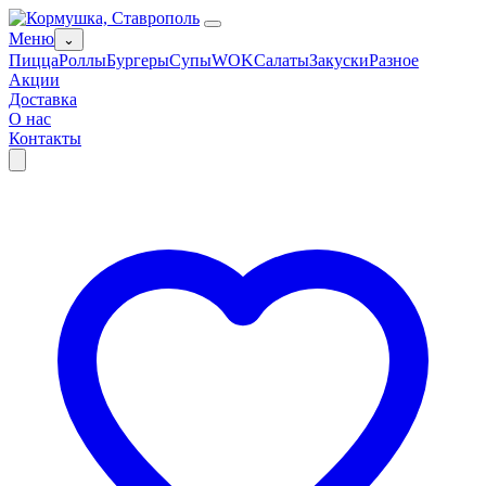
Меню
⌄
Пицца
Роллы
Бургеры
Супы
WOK
Салаты
Закуски
Разное
Акции
Доставка
О нас
Контакты