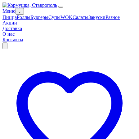
Меню
⌄
Пицца
Роллы
Бургеры
Супы
WOK
Салаты
Закуски
Разное
Акции
Доставка
О нас
Контакты