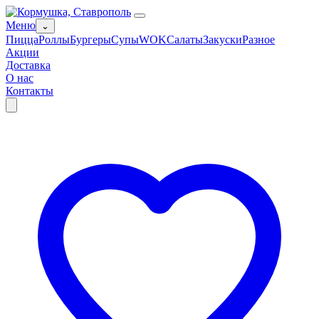
Меню
⌄
Пицца
Роллы
Бургеры
Супы
WOK
Салаты
Закуски
Разное
Акции
Доставка
О нас
Контакты